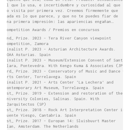
al que lo usa, e incertidumbre y curiosidad al que
lo visita por primera vez. Creemos firmemente que
nada es lo que parece, y que no te puedes fiar de
una primera impresión: las apariencias engañan…
Competition Awards / Premios en concursos
2nd_ Prize. 2023 – Tera River Canyon viewpoint
Competition, Zamora
Finalist P. 2023 – Asturian Architecture Awards.
COAA Asturias. Spain
Finalist P. 2023 – Museum/Extension Convent of Santa
Clara, Pontevedra. With Kengo Kuma & Associates (JP)
3rd_ Prize. 2023 – Conservatory of Music and Dance +
Arts Center, Torrelavega. Spain
Finalist P. 2021 – Arts Center ‘La Lechera’ and
Contemporary Art Museum, Torrelavega. Spain
1st_ Prize. 2019 – Extension and restoration of the
University Colonies, Salinas. Spain. With
Z2arquitectos (SP)
1st_ Prize. 2018 – Rock Art Interpretation Center in
Puente Viesgo, Cantabria. Spain
1st_ Prize. 2017 – Europan 14: Sluisbuurt Master
Plan, Amsterdam. The Netherlands