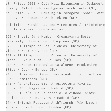
1st_ Prize. 2008 – City Hall Extension in Budapest.
Hungary. With Erick van Egeraat Architects (NL)
3rd_ Prize. 2007 – Housing in Zaragoza. Spain. With
Casanova + Hernandez Architekten (NL)
Exhibitions + Publications + Lectures / Exhibiciones
+ Publicaciones + Conferencias
2020 · Thesis Jury Member. Creanavarra Design
University · Education · Pamplona (SP)
2020 · El tiempo de las Colonias. University of
Oviedo · Book · Oviedo (SP)
2019 · El tiempo de las Colonias. University of
Oviedo · Exhibition · Salinas (SP)
2018 · Europan 14 Results Catalogue. Productive
Cities · Book · Europe (EU)
2018 · Sluisbuurt Avond: Sustainability · Lecture ·
ARCAM · Amsterdam (NL)
2018 · AV projects 085. Arquitectura Viva SL ·
Europan 14 · Magazine · Madrid (SP)
2015 · El País. Del tirador a la ciudad. Anatxu
Zabalbeascoa · Interview · Madrid (SP)
2014 · Triumph Pavilion ArchTriumph. V&A Museum
Gardens · Exhibition · London (UK)