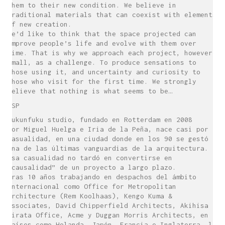
them to their new condition. We believe in
traditional materials that can coexist with elements
of new creation.
We’d like to think that the space projected can
improve people’s life and evolve with them over
time. That is why we approach each project, however
small, as a challenge. To produce sensations to
those using it, and uncertainty and curiosity to
those who visit for the first time. We strongly
believe that nothing is what seems to be…
ESP
sukunfuku studio, fundado en Rotterdam en 2008
por Miguel Huelga e Iria de la Peña, nace casi por
casualidad, en una ciudad donde en los 90 se gestó
una de las últimas vanguardias de la arquitectura.
Esa casualidad no tardó en convertirse en
“causalidad” de un proyecto a largo plazo.
Tras 10 años trabajando en despachos del ámbito
internacional como Office for Metropolitan
Architecture (Rem Koolhaas), Kengo Kuma &
Associates, David Chipperfield Architects, Akihisa
Hirata Office, Acme y Duggan Morris Architects, en
países como Holanda, Japón, Francia e Inglaterra, la