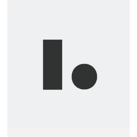
Before...
Wanna
join
us?