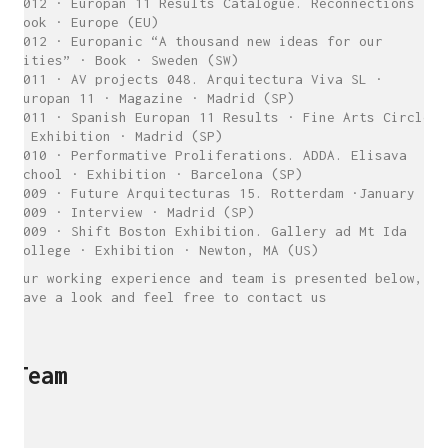
2012 · Europan 11 Results Catalogue. Reconnections ·
Book · Europe (EU)
2012 · Europanic “A thousand new ideas for our
cities” · Book · Sweden (SW)
2011 · AV projects 048. Arquitectura Viva SL ·
Europan 11 · Magazine · Madrid (SP)
2011 · Spanish Europan 11 Results · Fine Arts Circle
· Exhibition · Madrid (SP)
2010 · Performative Proliferations. ADDA. Elisava
School · Exhibition · Barcelona (SP)
2009 · Future Arquitecturas 15. Rotterdam ·January
2009 · Interview · Madrid (SP)
2009 · Shift Boston Exhibition. Gallery ad Mt Ida
College · Exhibition · Newton, MA (US)
Our working experience and team is presented below,
have a look and feel free to contact us
Team
sukunfuku