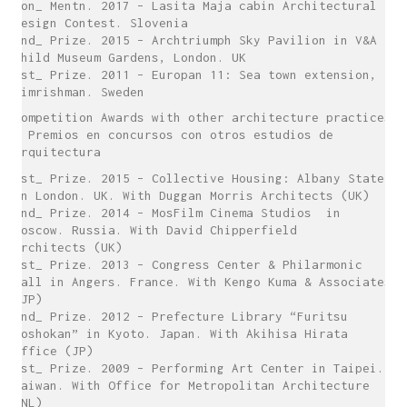
Hon_ Mentn. 2017 – Lasita Maja cabin Architectural
Design Contest. Slovenia
2nd_ Prize. 2015 – Archtriumph Sky Pavilion in V&A
Child Museum Gardens, London. UK
1st_ Prize. 2011 – Europan 11: Sea town extension,
Simrishman. Sweden
Competition Awards with other architecture practices
/ Premios en concursos con otros estudios de
arquitectura
1st_ Prize. 2015 – Collective Housing: Albany State
in London. UK. With Duggan Morris Architects (UK)
2nd_ Prize. 2014 – MosFilm Cinema Studios in
Moscow. Russia. With David Chipperfield
Architects (UK)
1st_ Prize. 2013 – Congress Center & Philarmonic
Hall in Angers. France. With Kengo Kuma & Associates
(JP)
2nd_ Prize. 2012 – Prefecture Library “Furitsu
Toshokan” in Kyoto. Japan. With Akihisa Hirata
Office (JP)
1st_ Prize. 2009 – Performing Art Center in Taipei.
Taiwan. With Office for Metropolitan Architecture
(NL)