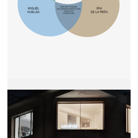
sukunfuku studio
cantabric architecture office based in Gijón,
Asturias (Spain)
estudio de arquitectura cantábrica con sede en
Gijón, Asturias (España)
Say hello to us
info@sukunfuku.com