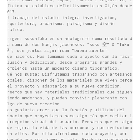
oficina se establece definitivamente en Gijón desde
2017.
El trabajo del estudio integra investigación,
arquitectura, urbanismo, paisajismo y diseño
gráfico.
Origen: sukunfuku es un neologismo como resultado de
la suma de dos kanjis japoneses: “suku 空” & “fuku
福”, que juntos significan “buena suerte”.
Qué hacemos: Nos tomamos cada proyecto con la máxima
ilusión y dedicación, desde programas grandes y
complejos hasta un modesto diseño tipográfico.
Qué nos gusta: Disfrutamos trabajando con artesanos
locales, disponer de los materiales que viven cerca
del proyecto y adaptarlos a su nueva condición.
Creemos que hay materiales tradicionales que siguen
siendo modernos, y pueden convivir plenamente con
algo de nueva creación.
Nos gustaría creer que la función y utilidad del
espacio que proyectamos hace algo más que cambiar la
percepción visual del usuario. Pensamos que es algo
que mejora la vida de las personas y que evoluciona
con ellos. Por ello afrontamos cada proyecto, por
pequeño que sea, como un reto. Producir sensaciones