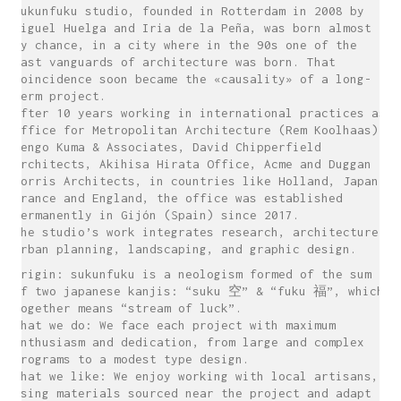
sukunfuku studio, founded in Rotterdam in 2008 by
Miguel Huelga and Iria de la Peña, was born almost
by chance, in a city where in the 90s one of the
last vanguards of architecture was born. That
coincidence soon became the «causality» of a long-
term project.
After 10 years working in international practices as
Office for Metropolitan Architecture (Rem Koolhaas),
Kengo Kuma & Associates, David Chipperfield
Architects, Akihisa Hirata Office, Acme and Duggan
Morris Architects, in countries like Holland, Japan,
France and England, the office was established
permanently in Gijón (Spain) since 2017.
The studio’s work integrates research, architecture,
urban planning, landscaping, and graphic design.
Origin: sukunfuku is a neologism formed of the sum
of two japanese kanjis: “suku 空” & “fuku 福”, which
together means “stream of luck”.
What we do: We face each project with maximum
enthusiasm and dedication, from large and complex
programs to a modest type design.
What we like: We enjoy working with local artisans,
using materials sourced near the project and adapt