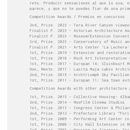
reto. Producir sensaciones al que lo usa, e
parece, y que no te puedes fiar de una prim
Competition Awards / Premios en concursos
2nd_ Prize. 2023 – Tera River Canyon viewpo
Finalist P. 2023 – Asturian Architecture Aw
Finalist P. 2023 – Museum/Extension Convent
3rd_ Prize. 2023 – Conservatory of Music an
Finalist P. 2021 – Arts Center ‘La Lechera’
1st_ Prize. 2019 – Extension and restoratio
1st_ Prize. 2018 – Rock Art Interpretation 
1st_ Prize. 2017 – Europan 14: Sluisbuurt M
Hon_ Mentn. 2017 – Lasita Maja cabin Archit
2nd_ Prize. 2015 – Archtriumph Sky Pavilion
1st_ Prize. 2011 – Europan 11: Sea town ext
Competition Awards with other architecture 
1st_ Prize. 2015 – Collective Housing: Alba
2nd_ Prize. 2014 – MosFilm Cinema Studios 
1st_ Prize. 2013 – Congress Center & Philar
2nd_ Prize. 2012 – Prefecture Library “Furi
1st_ Prize. 2009 – Performing Art Center in
1st_ Prize. 2008 – City Hall Extension in B
3rd_ Prize. 2007 – Housing in Zaragoza. Spa