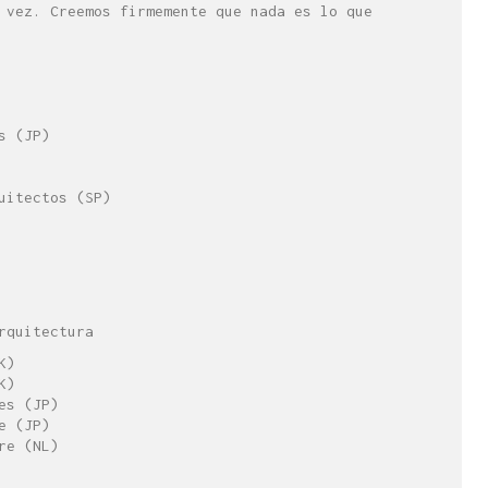
 vez. Creemos firmemente que nada es lo que
s (JP)
uitectos (SP)
rquitectura
K)
K)
es (JP)
e (JP)
re (NL)