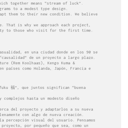
hich together means “stream of luck”.
grams to a modest type design.
apt them to their new condition. We believe
e. That is why we approach each project,
ty to those who visit for the first time.
asualidad, en una ciudad donde en los 90 se
“causalidad” de un proyecto a largo plazo.
ture (Rem Koolhaas), Kengo Kuma &
en países como Holanda, Japón, Francia e
“fuku 福”, que juntos significan “buena
y complejos hasta un modesto diseño
erca del proyecto y adaptarlos a su nueva
lenamente con algo de nueva creación.
la percepción visual del usuario. Pensamos
 proyecto, por pequeño que sea, como un