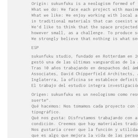
Origin: sukunfuku is a neologism formed of
What we do: We face each project with maxim
What we like: We enjoy working with local a
in traditional materials that can coexist w
We’d like to think that the space projected
however small, as a challenge. To produce s
We strongly believe that nothing is what se
ESP
sukunfuku studio, fundado en Rotterdam en 2
gestó una de las últimas vanguardias de la 
Tras 10 años trabajando en despachos del ám
Associates, David Chipperfield Architects, 
Inglaterra, la oficina se establece definit
El trabajo del estudio integra investigació
Origen: sukunfuku es un neologismo como re
suerte”.
Qué hacemos: Nos tomamos cada proyecto con 
tipográfico.
Qué nos gusta: Disfrutamos trabajando con a
condición. Creemos que hay materiales tradi
Nos gustaría creer que la función y utilida
que es algo que mejora la vida de las perso