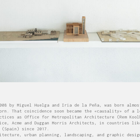
008 by Miguel Huelga and Iria de la Peña, was born almos
orn. That coincidence soon became the «causality» of a l
ctices as Office for Metropolitan Architecture (Rem Kool
ice, Acme and Duggan Morris Architects, in countries lik
 (Spain) since 2017.
itecture, urban planning, landscaping, and graphic desig