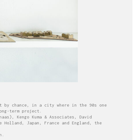
t by chance, in a city where in the 90s one
ong-term project.
haas), Kengo Kuma & Associates, David
e Holland, Japan, France and England, the
n.