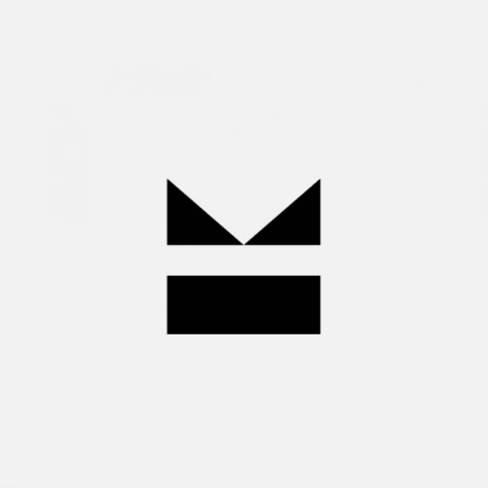
Miguel
Huelga
Wanna
join
us?