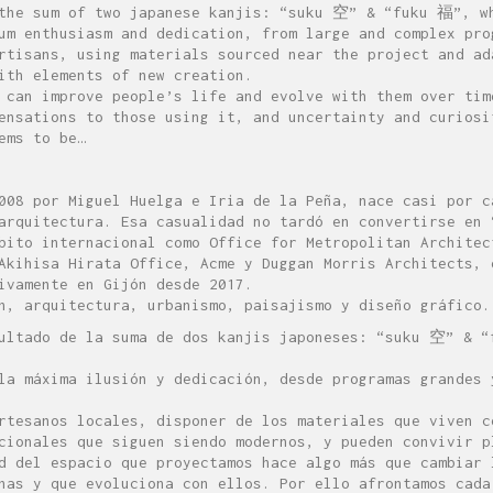
 the sum of two japanese kanjis: “suku 空” & “fuku 福”, w
um enthusiasm and dedication, from large and complex pro
rtisans, using materials sourced near the project and ad
ith elements of new creation.
 can improve people’s life and evolve with them over tim
ensations to those using it, and uncertainty and curiosi
ems to be…
008 por Miguel Huelga e Iria de la Peña, nace casi por c
arquitectura. Esa casualidad no tardó en convertirse en 
bito internacional como Office for Metropolitan Architec
Akihisa Hirata Office, Acme y Duggan Morris Architects, 
ivamente en Gijón desde 2017.
n, arquitectura, urbanismo, paisajismo y diseño gráfico.
sultado de la suma de dos kanjis japoneses: “suku 空” & 
la máxima ilusión y dedicación, desde programas grandes 
rtesanos locales, disponer de los materiales que viven c
cionales que siguen siendo modernos, y pueden convivir p
d del espacio que proyectamos hace algo más que cambiar 
nas y que evoluciona con ellos. Por ello afrontamos cada