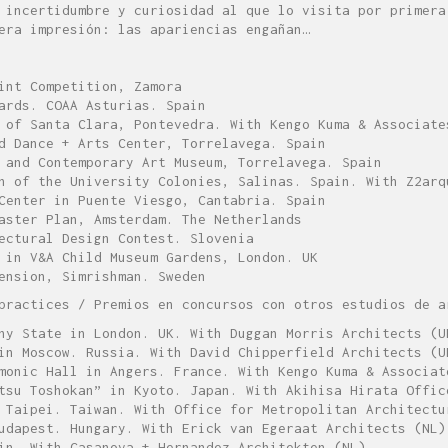
 incertidumbre y curiosidad al que lo visita por primera
era impresión: las apariencias engañan…
int Competition, Zamora
ards. COAA Asturias. Spain
 of Santa Clara, Pontevedra. With Kengo Kuma & Associate
d Dance + Arts Center, Torrelavega. Spain
 and Contemporary Art Museum, Torrelavega. Spain
n of the University Colonies, Salinas. Spain. With Z2arq
Center in Puente Viesgo, Cantabria. Spain
aster Plan, Amsterdam. The Netherlands
ectural Design Contest. Slovenia
 in V&A Child Museum Gardens, London. UK
ension, Simrishman. Sweden
practices / Premios en concursos con otros estudios de a
ny State in London. UK. With Duggan Morris Architects (U
in Moscow. Russia. With David Chipperfield Architects (U
monic Hall in Angers. France. With Kengo Kuma & Associat
tsu Toshokan” in Kyoto. Japan. With Akihisa Hirata Offic
 Taipei. Taiwan. With Office for Metropolitan Architectu
udapest. Hungary. With Erick van Egeraat Architects (NL)
in. With Casanova + Hernandez Architekten (NL)