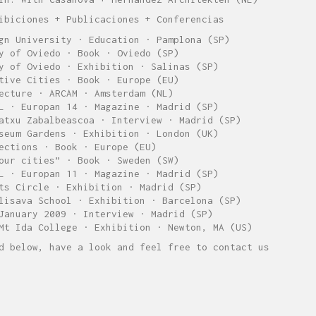
ibiciones + Publicaciones + Conferencias
gn University · Education · Pamplona (SP)
y of Oviedo · Book · Oviedo (SP)
y of Oviedo · Exhibition · Salinas (SP)
tive Cities · Book · Europe (EU)
ecture · ARCAM · Amsterdam (NL)
L · Europan 14 · Magazine · Madrid (SP)
atxu Zabalbeascoa · Interview · Madrid (SP)
seum Gardens · Exhibition · London (UK)
ections · Book · Europe (EU)
our cities” · Book · Sweden (SW)
L · Europan 11 · Magazine · Madrid (SP)
ts Circle · Exhibition · Madrid (SP)
lisava School · Exhibition · Barcelona (SP)
January 2009 · Interview · Madrid (SP)
Mt Ida College · Exhibition · Newton, MA (US)
d below, have a look and feel free to contact us