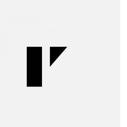
Iria de
la Peña