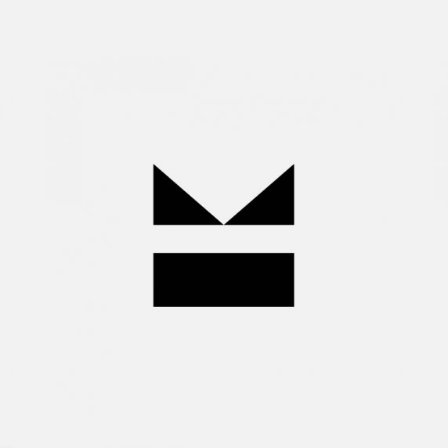
Miguel
Huelga
Wanna
join
us?