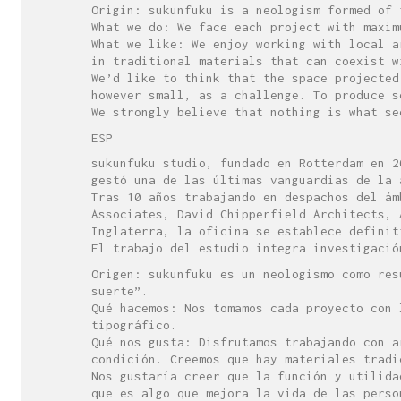
Origin: sukunfuku is a neologism formed of
What we do: We face each project with maxim
What we like: We enjoy working with local a
in traditional materials that can coexist w
We’d like to think that the space projected
however small, as a challenge. To produce s
We strongly believe that nothing is what se
ESP
sukunfuku studio, fundado en Rotterdam en 2
gestó una de las últimas vanguardias de la 
Tras 10 años trabajando en despachos del ám
Associates, David Chipperfield Architects, 
Inglaterra, la oficina se establece definit
El trabajo del estudio integra investigació
Origen: sukunfuku es un neologismo como re
suerte”.
Qué hacemos: Nos tomamos cada proyecto con 
tipográfico.
Qué nos gusta: Disfrutamos trabajando con a
condición. Creemos que hay materiales tradi
Nos gustaría creer que la función y utilida
que es algo que mejora la vida de las perso