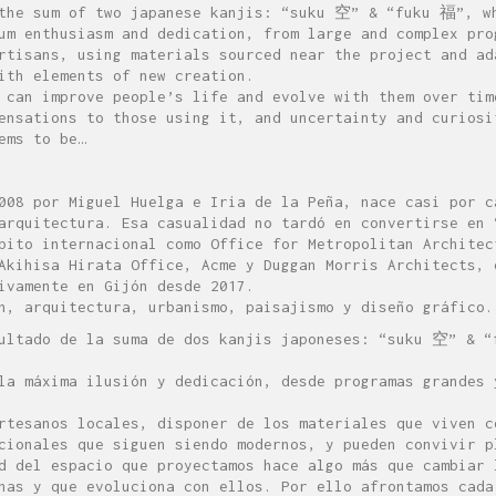
 the sum of two japanese kanjis: “suku 空” & “fuku 福”, w
um enthusiasm and dedication, from large and complex pro
rtisans, using materials sourced near the project and ad
ith elements of new creation.
 can improve people’s life and evolve with them over tim
ensations to those using it, and uncertainty and curiosi
ems to be…
008 por Miguel Huelga e Iria de la Peña, nace casi por c
arquitectura. Esa casualidad no tardó en convertirse en 
bito internacional como Office for Metropolitan Architec
Akihisa Hirata Office, Acme y Duggan Morris Architects, 
ivamente en Gijón desde 2017.
n, arquitectura, urbanismo, paisajismo y diseño gráfico.
sultado de la suma de dos kanjis japoneses: “suku 空” & 
la máxima ilusión y dedicación, desde programas grandes 
rtesanos locales, disponer de los materiales que viven c
cionales que siguen siendo modernos, y pueden convivir p
d del espacio que proyectamos hace algo más que cambiar 
nas y que evoluciona con ellos. Por ello afrontamos cada