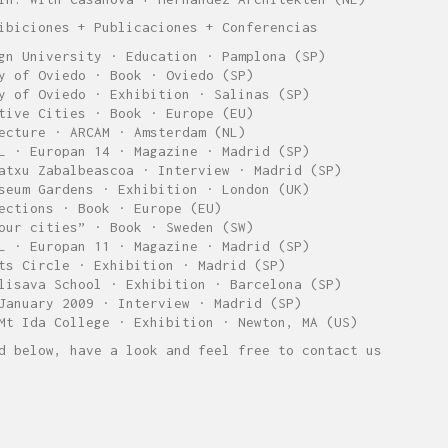
ibiciones + Publicaciones + Conferencias
gn University · Education · Pamplona (SP)
y of Oviedo · Book · Oviedo (SP)
y of Oviedo · Exhibition · Salinas (SP)
tive Cities · Book · Europe (EU)
ecture · ARCAM · Amsterdam (NL)
L · Europan 14 · Magazine · Madrid (SP)
atxu Zabalbeascoa · Interview · Madrid (SP)
seum Gardens · Exhibition · London (UK)
ections · Book · Europe (EU)
our cities” · Book · Sweden (SW)
L · Europan 11 · Magazine · Madrid (SP)
ts Circle · Exhibition · Madrid (SP)
lisava School · Exhibition · Barcelona (SP)
January 2009 · Interview · Madrid (SP)
Mt Ida College · Exhibition · Newton, MA (US)
d below, have a look and feel free to contact us