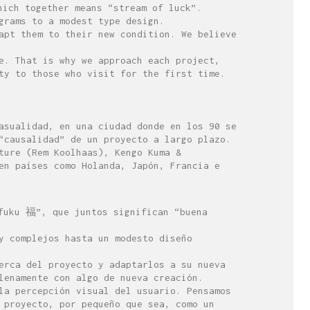
hich together means “stream of luck”.
grams to a modest type design.
apt them to their new condition. We believe
e. That is why we approach each project,
ty to those who visit for the first time.
asualidad, en una ciudad donde en los 90 se
“causalidad” de un proyecto a largo plazo.
ture (Rem Koolhaas), Kengo Kuma &
en países como Holanda, Japón, Francia e
“fuku 福”, que juntos significan “buena
y complejos hasta un modesto diseño
erca del proyecto y adaptarlos a su nueva
lenamente con algo de nueva creación.
la percepción visual del usuario. Pensamos
 proyecto, por pequeño que sea, como un