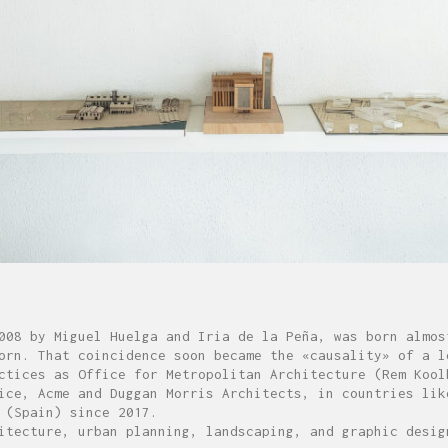
008 by Miguel Huelga and Iria de la Peña, was born almos
orn. That coincidence soon became the «causality» of a l
ctices as Office for Metropolitan Architecture (Rem Kool
ice, Acme and Duggan Morris Architects, in countries lik
 (Spain) since 2017.
itecture, urban planning, landscaping, and graphic desig