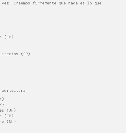
 vez. Creemos firmemente que nada es lo que
s (JP)
uitectos (SP)
rquitectura
K)
K)
es (JP)
e (JP)
re (NL)