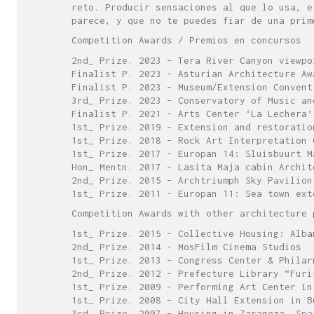
reto. Producir sensaciones al que lo usa, e
parece, y que no te puedes fiar de una prim
Competition Awards / Premios en concursos
2nd_ Prize. 2023 – Tera River Canyon viewpo
Finalist P. 2023 – Asturian Architecture Aw
Finalist P. 2023 – Museum/Extension Convent
3rd_ Prize. 2023 – Conservatory of Music an
Finalist P. 2021 – Arts Center ‘La Lechera’
1st_ Prize. 2019 – Extension and restoratio
1st_ Prize. 2018 – Rock Art Interpretation 
1st_ Prize. 2017 – Europan 14: Sluisbuurt M
Hon_ Mentn. 2017 – Lasita Maja cabin Archit
2nd_ Prize. 2015 – Archtriumph Sky Pavilion
1st_ Prize. 2011 – Europan 11: Sea town ext
Competition Awards with other architecture 
1st_ Prize. 2015 – Collective Housing: Alba
2nd_ Prize. 2014 – MosFilm Cinema Studios 
1st_ Prize. 2013 – Congress Center & Philar
2nd_ Prize. 2012 – Prefecture Library “Furi
1st_ Prize. 2009 – Performing Art Center in
1st_ Prize. 2008 – City Hall Extension in B
3rd_ Prize. 2007 – Housing in Zaragoza. Spa