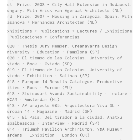
1st_ Prize. 2008 – City Hall Extension in Budapest.
Hungary. With Erick van Egeraat Architects (NL)
3rd_ Prize. 2007 – Housing in Zaragoza. Spain. With
Casanova + Hernandez Architekten (NL)
Exhibitions + Publications + Lectures / Exhibiciones
+ Publicaciones + Conferencias
2020 · Thesis Jury Member. Creanavarra Design
University · Education · Pamplona (SP)
2020 · El tiempo de las Colonias. University of
Oviedo · Book · Oviedo (SP)
2019 · El tiempo de las Colonias. University of
Oviedo · Exhibition · Salinas (SP)
2018 · Europan 14 Results Catalogue. Productive
Cities · Book · Europe (EU)
2018 · Sluisbuurt Avond: Sustainability · Lecture ·
ARCAM · Amsterdam (NL)
2018 · AV projects 085. Arquitectura Viva SL ·
Europan 14 · Magazine · Madrid (SP)
2015 · El País. Del tirador a la ciudad. Anatxu
Zabalbeascoa · Interview · Madrid (SP)
2014 · Triumph Pavilion ArchTriumph. V&A Museum
Gardens · Exhibition · London (UK)