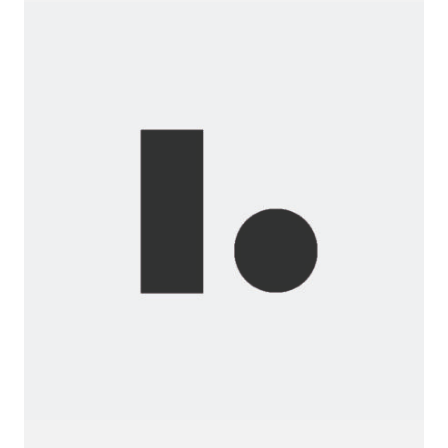
Before...
Wanna
join
us?