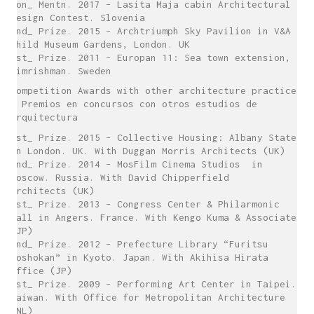
Hon_ Mentn. 2017 – Lasita Maja cabin Architectural
Design Contest. Slovenia
2nd_ Prize. 2015 – Archtriumph Sky Pavilion in V&A
Child Museum Gardens, London. UK
1st_ Prize. 2011 – Europan 11: Sea town extension,
Simrishman. Sweden
Competition Awards with other architecture practices
/ Premios en concursos con otros estudios de
arquitectura
1st_ Prize. 2015 – Collective Housing: Albany State
in London. UK. With Duggan Morris Architects (UK)
2nd_ Prize. 2014 – MosFilm Cinema Studios in
Moscow. Russia. With David Chipperfield
Architects (UK)
1st_ Prize. 2013 – Congress Center & Philarmonic
Hall in Angers. France. With Kengo Kuma & Associates
(JP)
2nd_ Prize. 2012 – Prefecture Library “Furitsu
Toshokan” in Kyoto. Japan. With Akihisa Hirata
Office (JP)
1st_ Prize. 2009 – Performing Art Center in Taipei.
Taiwan. With Office for Metropolitan Architecture
(NL)