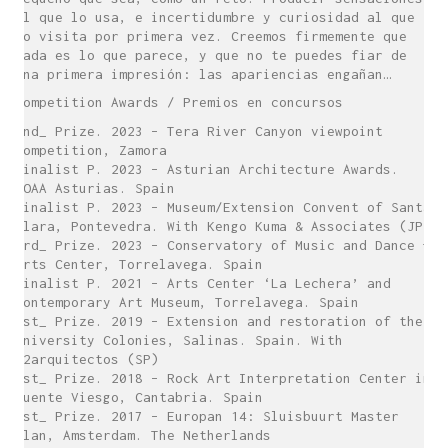
al que lo usa, e incertidumbre y curiosidad al que
lo visita por primera vez. Creemos firmemente que
nada es lo que parece, y que no te puedes fiar de
una primera impresión: las apariencias engañan…
Competition Awards / Premios en concursos
2nd_ Prize. 2023 – Tera River Canyon viewpoint
Competition, Zamora
Finalist P. 2023 – Asturian Architecture Awards.
COAA Asturias. Spain
Finalist P. 2023 – Museum/Extension Convent of Santa
Clara, Pontevedra. With Kengo Kuma & Associates (JP)
3rd_ Prize. 2023 – Conservatory of Music and Dance +
Arts Center, Torrelavega. Spain
Finalist P. 2021 – Arts Center ‘La Lechera’ and
Contemporary Art Museum, Torrelavega. Spain
1st_ Prize. 2019 – Extension and restoration of the
University Colonies, Salinas. Spain. With
Z2arquitectos (SP)
1st_ Prize. 2018 – Rock Art Interpretation Center in
Puente Viesgo, Cantabria. Spain
1st_ Prize. 2017 – Europan 14: Sluisbuurt Master
Plan, Amsterdam. The Netherlands