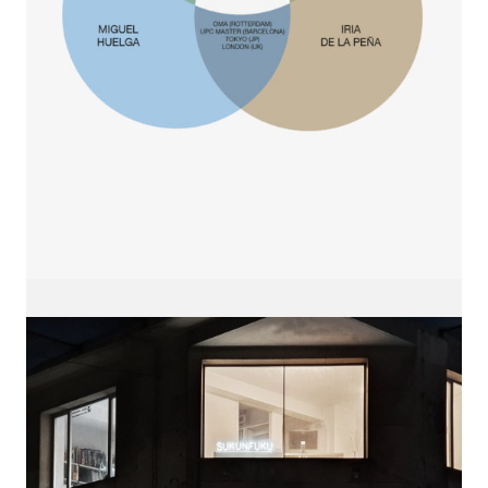
sukunfuku studio
cantabric architecture office based in Gijón,
Asturias (Spain)
estudio de arquitectura cantábrica con sede en
Gijón, Asturias (España)
Say hello to us
info@sukunfuku.com