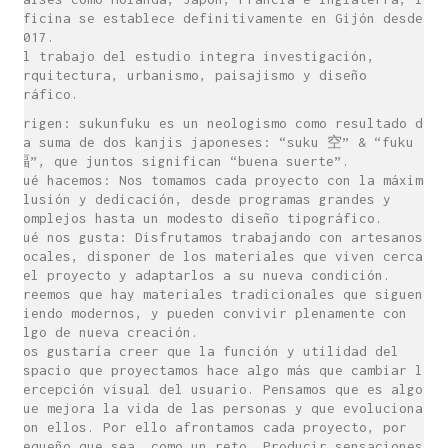
oficina se establece definitivamente en Gijón desde
2017.
El trabajo del estudio integra investigación,
arquitectura, urbanismo, paisajismo y diseño
gráfico.
Origen: sukunfuku es un neologismo como resultado de
la suma de dos kanjis japoneses: “suku 空” & “fuku
福”, que juntos significan “buena suerte”.
Qué hacemos: Nos tomamos cada proyecto con la máxima
ilusión y dedicación, desde programas grandes y
complejos hasta un modesto diseño tipográfico.
Qué nos gusta: Disfrutamos trabajando con artesanos
locales, disponer de los materiales que viven cerca
del proyecto y adaptarlos a su nueva condición.
Creemos que hay materiales tradicionales que siguen
siendo modernos, y pueden convivir plenamente con
algo de nueva creación.
Nos gustaría creer que la función y utilidad del
espacio que proyectamos hace algo más que cambiar la
percepción visual del usuario. Pensamos que es algo
que mejora la vida de las personas y que evoluciona
con ellos. Por ello afrontamos cada proyecto, por
pequeño que sea, como un reto. Producir sensaciones