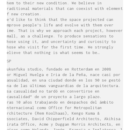
them to their new condition. We believe in
traditional materials that can coexist with elements
of new creation.
We’d like to think that the space projected can
improve people’s life and evolve with them over
time. That is why we approach each project, however
small, as a challenge. To produce sensations to
those using it, and uncertainty and curiosity to
those who visit for the first time. We strongly
believe that nothing is what seems to be…
ESP
sukunfuku studio, fundado en Rotterdam en 2008
por Miguel Huelga e Iria de la Peña, nace casi por
casualidad, en una ciudad donde en los 90 se gestó
una de las últimas vanguardias de la arquitectura.
Esa casualidad no tardó en convertirse en
“causalidad” de un proyecto a largo plazo.
Tras 10 años trabajando en despachos del ámbito
internacional como Office for Metropolitan
Architecture (Rem Koolhaas), Kengo Kuma &
Associates, David Chipperfield Architects, Akihisa
Hirata Office, Acme y Duggan Morris Architects, en
países como Holanda, Japón, Francia e Inglaterra, la