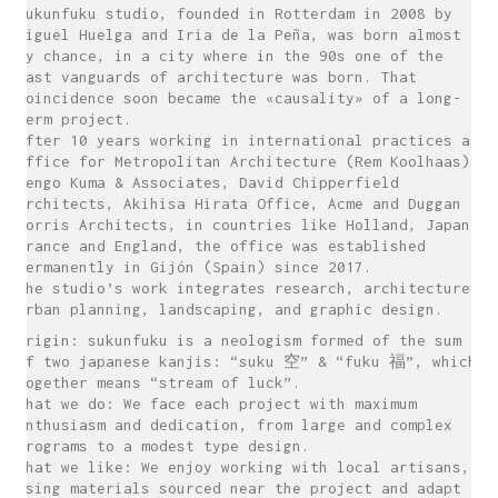
sukunfuku studio, founded in Rotterdam in 2008 by
Miguel Huelga and Iria de la Peña, was born almost
by chance, in a city where in the 90s one of the
last vanguards of architecture was born. That
coincidence soon became the «causality» of a long-
term project.
After 10 years working in international practices as
Office for Metropolitan Architecture (Rem Koolhaas),
Kengo Kuma & Associates, David Chipperfield
Architects, Akihisa Hirata Office, Acme and Duggan
Morris Architects, in countries like Holland, Japan,
France and England, the office was established
permanently in Gijón (Spain) since 2017.
The studio’s work integrates research, architecture,
urban planning, landscaping, and graphic design.
Origin: sukunfuku is a neologism formed of the sum
of two japanese kanjis: “suku 空” & “fuku 福”, which
together means “stream of luck”.
What we do: We face each project with maximum
enthusiasm and dedication, from large and complex
programs to a modest type design.
What we like: We enjoy working with local artisans,
using materials sourced near the project and adapt