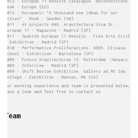
2012 · Europan 11 Results Catalogue. Reconnections ·
Book · Europe (EU)
2012 · Europanic “A thousand new ideas for our
cities” · Book · Sweden (SW)
2011 · AV projects 048. Arquitectura Viva SL ·
Europan 11 · Magazine · Madrid (SP)
2011 · Spanish Europan 11 Results · Fine Arts Circle
· Exhibition · Madrid (SP)
2010 · Performative Proliferations. ADDA. Elisava
School · Exhibition · Barcelona (SP)
2009 · Future Arquitecturas 15. Rotterdam ·January
2009 · Interview · Madrid (SP)
2009 · Shift Boston Exhibition. Gallery ad Mt Ida
College · Exhibition · Newton, MA (US)
Our working experience and team is presented below,
have a look and feel free to contact us
Team
sukunfuku