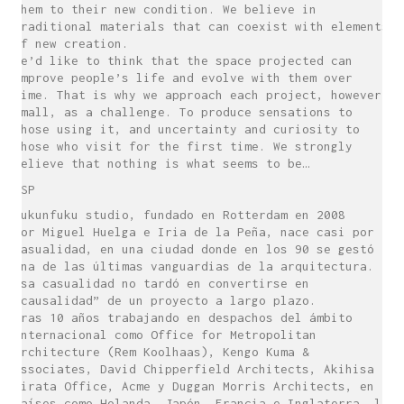
them to their new condition. We believe in
traditional materials that can coexist with elements
of new creation.
We’d like to think that the space projected can
improve people’s life and evolve with them over
time. That is why we approach each project, however
small, as a challenge. To produce sensations to
those using it, and uncertainty and curiosity to
those who visit for the first time. We strongly
believe that nothing is what seems to be…
ESP
sukunfuku studio, fundado en Rotterdam en 2008
por Miguel Huelga e Iria de la Peña, nace casi por
casualidad, en una ciudad donde en los 90 se gestó
una de las últimas vanguardias de la arquitectura.
Esa casualidad no tardó en convertirse en
“causalidad” de un proyecto a largo plazo.
Tras 10 años trabajando en despachos del ámbito
internacional como Office for Metropolitan
Architecture (Rem Koolhaas), Kengo Kuma &
Associates, David Chipperfield Architects, Akihisa
Hirata Office, Acme y Duggan Morris Architects, en
países como Holanda, Japón, Francia e Inglaterra, la