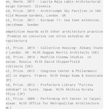
Hon_ Mentn. 2017 – Lasita Maja cabin Architectural
Design Contest. Slovenia
2nd_ Prize. 2015 – Archtriumph Sky Pavilion in V&A
Child Museum Gardens, London. UK
1st_ Prize. 2011 – Europan 11: Sea town extension,
Simrishman. Sweden
Competition Awards with other architecture practices
/ Premios en concursos con otros estudios de
arquitectura
1st_ Prize. 2015 – Collective Housing: Albany State
in London. UK. With Duggan Morris Architects (UK)
2nd_ Prize. 2014 – MosFilm Cinema Studios in
Moscow. Russia. With David Chipperfield
Architects (UK)
1st_ Prize. 2013 – Congress Center & Philarmonic
Hall in Angers. France. With Kengo Kuma & Associates
(JP)
2nd_ Prize. 2012 – Prefecture Library “Furitsu
Toshokan” in Kyoto. Japan. With Akihisa Hirata
Office (JP)
1st_ Prize. 2009 – Performing Art Center in Taipei.
Taiwan. With Office for Metropolitan Architecture
(NL)