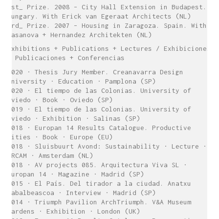
1st_ Prize. 2008 – City Hall Extension in Budapest.
Hungary. With Erick van Egeraat Architects (NL)
3rd_ Prize. 2007 – Housing in Zaragoza. Spain. With
Casanova + Hernandez Architekten (NL)
Exhibitions + Publications + Lectures / Exhibiciones
+ Publicaciones + Conferencias
2020 · Thesis Jury Member. Creanavarra Design
University · Education · Pamplona (SP)
2020 · El tiempo de las Colonias. University of
Oviedo · Book · Oviedo (SP)
2019 · El tiempo de las Colonias. University of
Oviedo · Exhibition · Salinas (SP)
2018 · Europan 14 Results Catalogue. Productive
Cities · Book · Europe (EU)
2018 · Sluisbuurt Avond: Sustainability · Lecture ·
ARCAM · Amsterdam (NL)
2018 · AV projects 085. Arquitectura Viva SL ·
Europan 14 · Magazine · Madrid (SP)
2015 · El País. Del tirador a la ciudad. Anatxu
Zabalbeascoa · Interview · Madrid (SP)
2014 · Triumph Pavilion ArchTriumph. V&A Museum
Gardens · Exhibition · London (UK)