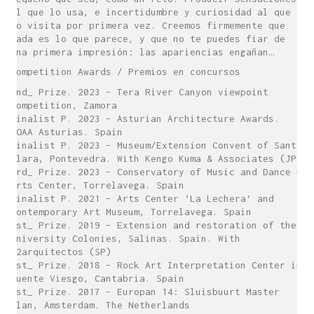
al que lo usa, e incertidumbre y curiosidad al que
lo visita por primera vez. Creemos firmemente que
nada es lo que parece, y que no te puedes fiar de
una primera impresión: las apariencias engañan…
Competition Awards / Premios en concursos
2nd_ Prize. 2023 – Tera River Canyon viewpoint
Competition, Zamora
Finalist P. 2023 – Asturian Architecture Awards.
COAA Asturias. Spain
Finalist P. 2023 – Museum/Extension Convent of Santa
Clara, Pontevedra. With Kengo Kuma & Associates (JP)
3rd_ Prize. 2023 – Conservatory of Music and Dance +
Arts Center, Torrelavega. Spain
Finalist P. 2021 – Arts Center ‘La Lechera’ and
Contemporary Art Museum, Torrelavega. Spain
1st_ Prize. 2019 – Extension and restoration of the
University Colonies, Salinas. Spain. With
Z2arquitectos (SP)
1st_ Prize. 2018 – Rock Art Interpretation Center in
Puente Viesgo, Cantabria. Spain
1st_ Prize. 2017 – Europan 14: Sluisbuurt Master
Plan, Amsterdam. The Netherlands