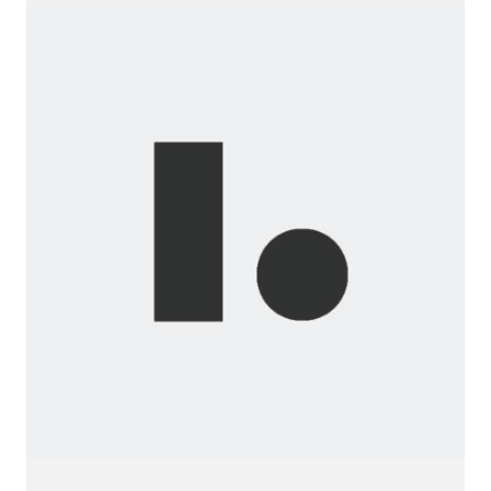
Before...
Wanna
join
us?