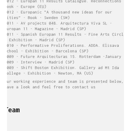
2012 · Europan 11 Results Catalogue. Reconnections ·
Book · Europe (EU)
2012 · Europanic “A thousand new ideas for our
cities” · Book · Sweden (SW)
2011 · AV projects 048. Arquitectura Viva SL ·
Europan 11 · Magazine · Madrid (SP)
2011 · Spanish Europan 11 Results · Fine Arts Circle
· Exhibition · Madrid (SP)
2010 · Performative Proliferations. ADDA. Elisava
School · Exhibition · Barcelona (SP)
2009 · Future Arquitecturas 15. Rotterdam ·January
2009 · Interview · Madrid (SP)
2009 · Shift Boston Exhibition. Gallery ad Mt Ida
College · Exhibition · Newton, MA (US)
Our working experience and team is presented below,
have a look and feel free to contact us
Team
sukunfuku