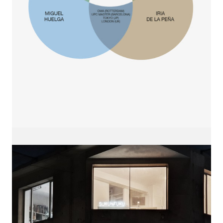
sukunfuku studio
cantabric architecture office based in Gijón,
Asturias (Spain)
estudio de arquitectura cantábrica con sede en
Gijón, Asturias (España)
Say hello to us
info@sukunfuku.com