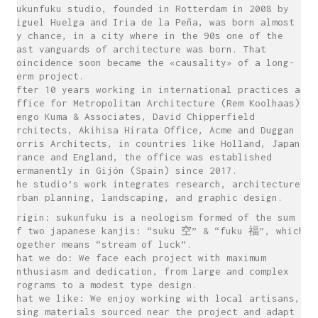
sukunfuku studio, founded in Rotterdam in 2008 by
Miguel Huelga and Iria de la Peña, was born almost
by chance, in a city where in the 90s one of the
last vanguards of architecture was born. That
coincidence soon became the «causality» of a long-
term project.
After 10 years working in international practices as
Office for Metropolitan Architecture (Rem Koolhaas),
Kengo Kuma & Associates, David Chipperfield
Architects, Akihisa Hirata Office, Acme and Duggan
Morris Architects, in countries like Holland, Japan,
France and England, the office was established
permanently in Gijón (Spain) since 2017.
The studio’s work integrates research, architecture,
urban planning, landscaping, and graphic design.
Origin: sukunfuku is a neologism formed of the sum
of two japanese kanjis: “suku 空” & “fuku 福”, which
together means “stream of luck”.
What we do: We face each project with maximum
enthusiasm and dedication, from large and complex
programs to a modest type design.
What we like: We enjoy working with local artisans,
using materials sourced near the project and adapt