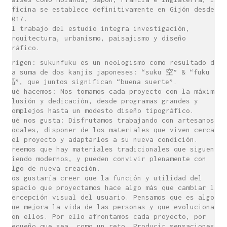
oficina se establece definitivamente en Gijón desde
2017.
El trabajo del estudio integra investigación,
arquitectura, urbanismo, paisajismo y diseño
gráfico.
Origen: sukunfuku es un neologismo como resultado de
la suma de dos kanjis japoneses: “suku 空” & “fuku
福”, que juntos significan “buena suerte”.
Qué hacemos: Nos tomamos cada proyecto con la máxima
ilusión y dedicación, desde programas grandes y
complejos hasta un modesto diseño tipográfico.
Qué nos gusta: Disfrutamos trabajando con artesanos
locales, disponer de los materiales que viven cerca
del proyecto y adaptarlos a su nueva condición.
Creemos que hay materiales tradicionales que siguen
siendo modernos, y pueden convivir plenamente con
algo de nueva creación.
Nos gustaría creer que la función y utilidad del
espacio que proyectamos hace algo más que cambiar la
percepción visual del usuario. Pensamos que es algo
que mejora la vida de las personas y que evoluciona
con ellos. Por ello afrontamos cada proyecto, por
pequeño que sea, como un reto. Producir sensaciones