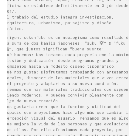
oficina se establece definitivamente en Gijón desde
2017.
El trabajo del estudio integra investigación,
arquitectura, urbanismo, paisajismo y diseño
gráfico.
Origen: sukunfuku es un neologismo como resultado de
la suma de dos kanjis japoneses: “suku 空” & “fuku
福”, que juntos significan “buena suerte”.
Qué hacemos: Nos tomamos cada proyecto con la máxima
ilusión y dedicación, desde programas grandes y
complejos hasta un modesto diseño tipográfico.
Qué nos gusta: Disfrutamos trabajando con artesanos
locales, disponer de los materiales que viven cerca
del proyecto y adaptarlos a su nueva condición.
Creemos que hay materiales tradicionales que siguen
siendo modernos, y pueden convivir plenamente con
algo de nueva creación.
Nos gustaría creer que la función y utilidad del
espacio que proyectamos hace algo más que cambiar la
percepción visual del usuario. Pensamos que es algo
que mejora la vida de las personas y que evoluciona
con ellos. Por ello afrontamos cada proyecto, por
pequeño que sea, como un reto. Producir sensaciones