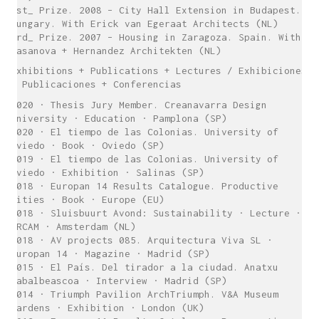
1st_ Prize. 2008 – City Hall Extension in Budapest.
Hungary. With Erick van Egeraat Architects (NL)
3rd_ Prize. 2007 – Housing in Zaragoza. Spain. With
Casanova + Hernandez Architekten (NL)
Exhibitions + Publications + Lectures / Exhibiciones
+ Publicaciones + Conferencias
2020 · Thesis Jury Member. Creanavarra Design
University · Education · Pamplona (SP)
2020 · El tiempo de las Colonias. University of
Oviedo · Book · Oviedo (SP)
2019 · El tiempo de las Colonias. University of
Oviedo · Exhibition · Salinas (SP)
2018 · Europan 14 Results Catalogue. Productive
Cities · Book · Europe (EU)
2018 · Sluisbuurt Avond: Sustainability · Lecture ·
ARCAM · Amsterdam (NL)
2018 · AV projects 085. Arquitectura Viva SL ·
Europan 14 · Magazine · Madrid (SP)
2015 · El País. Del tirador a la ciudad. Anatxu
Zabalbeascoa · Interview · Madrid (SP)
2014 · Triumph Pavilion ArchTriumph. V&A Museum
Gardens · Exhibition · London (UK)