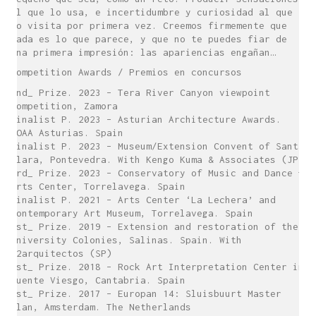
al que lo usa, e incertidumbre y curiosidad al que
lo visita por primera vez. Creemos firmemente que
nada es lo que parece, y que no te puedes fiar de
una primera impresión: las apariencias engañan…
Competition Awards / Premios en concursos
2nd_ Prize. 2023 – Tera River Canyon viewpoint
Competition, Zamora
Finalist P. 2023 – Asturian Architecture Awards.
COAA Asturias. Spain
Finalist P. 2023 – Museum/Extension Convent of Santa
Clara, Pontevedra. With Kengo Kuma & Associates (JP)
3rd_ Prize. 2023 – Conservatory of Music and Dance +
Arts Center, Torrelavega. Spain
Finalist P. 2021 – Arts Center ‘La Lechera’ and
Contemporary Art Museum, Torrelavega. Spain
1st_ Prize. 2019 – Extension and restoration of the
University Colonies, Salinas. Spain. With
Z2arquitectos (SP)
1st_ Prize. 2018 – Rock Art Interpretation Center in
Puente Viesgo, Cantabria. Spain
1st_ Prize. 2017 – Europan 14: Sluisbuurt Master
Plan, Amsterdam. The Netherlands