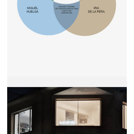
sukunfuku studio
cantabric architecture office based in Gijón,
Asturias (Spain)
estudio de arquitectura cantábrica con sede en
Gijón, Asturias (España)
Say hello to us
info@sukunfuku.com