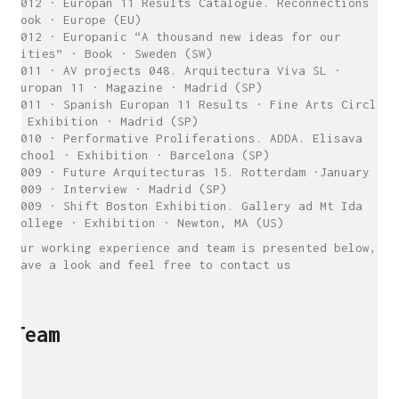
2012 · Europan 11 Results Catalogue. Reconnections ·
Book · Europe (EU)
2012 · Europanic “A thousand new ideas for our
cities” · Book · Sweden (SW)
2011 · AV projects 048. Arquitectura Viva SL ·
Europan 11 · Magazine · Madrid (SP)
2011 · Spanish Europan 11 Results · Fine Arts Circle
· Exhibition · Madrid (SP)
2010 · Performative Proliferations. ADDA. Elisava
School · Exhibition · Barcelona (SP)
2009 · Future Arquitecturas 15. Rotterdam ·January
2009 · Interview · Madrid (SP)
2009 · Shift Boston Exhibition. Gallery ad Mt Ida
College · Exhibition · Newton, MA (US)
Our working experience and team is presented below,
have a look and feel free to contact us
Team
sukunfuku