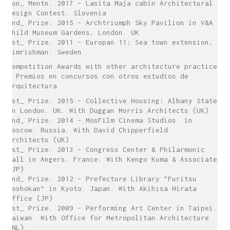
Hon_ Mentn. 2017 – Lasita Maja cabin Architectural
Design Contest. Slovenia
2nd_ Prize. 2015 – Archtriumph Sky Pavilion in V&A
Child Museum Gardens, London. UK
1st_ Prize. 2011 – Europan 11: Sea town extension,
Simrishman. Sweden
Competition Awards with other architecture practices
/ Premios en concursos con otros estudios de
arquitectura
1st_ Prize. 2015 – Collective Housing: Albany State
in London. UK. With Duggan Morris Architects (UK)
2nd_ Prize. 2014 – MosFilm Cinema Studios in
Moscow. Russia. With David Chipperfield
Architects (UK)
1st_ Prize. 2013 – Congress Center & Philarmonic
Hall in Angers. France. With Kengo Kuma & Associates
(JP)
2nd_ Prize. 2012 – Prefecture Library “Furitsu
Toshokan” in Kyoto. Japan. With Akihisa Hirata
Office (JP)
1st_ Prize. 2009 – Performing Art Center in Taipei.
Taiwan. With Office for Metropolitan Architecture
(NL)