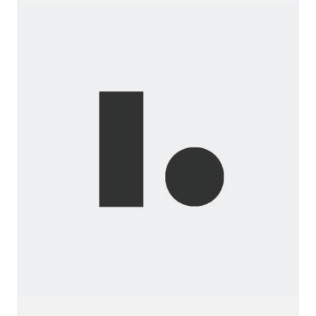
Before...
Wanna
join
us?