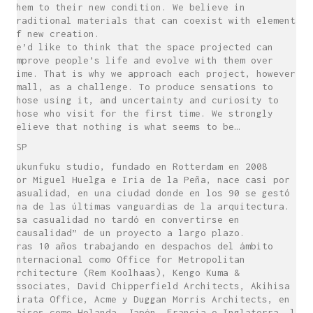
them to their new condition. We believe in
traditional materials that can coexist with elements
of new creation.
We’d like to think that the space projected can
improve people’s life and evolve with them over
time. That is why we approach each project, however
small, as a challenge. To produce sensations to
those using it, and uncertainty and curiosity to
those who visit for the first time. We strongly
believe that nothing is what seems to be…
ESP
sukunfuku studio, fundado en Rotterdam en 2008
por Miguel Huelga e Iria de la Peña, nace casi por
casualidad, en una ciudad donde en los 90 se gestó
una de las últimas vanguardias de la arquitectura.
Esa casualidad no tardó en convertirse en
“causalidad” de un proyecto a largo plazo.
Tras 10 años trabajando en despachos del ámbito
internacional como Office for Metropolitan
Architecture (Rem Koolhaas), Kengo Kuma &
Associates, David Chipperfield Architects, Akihisa
Hirata Office, Acme y Duggan Morris Architects, en
países como Holanda, Japón, Francia e Inglaterra, la