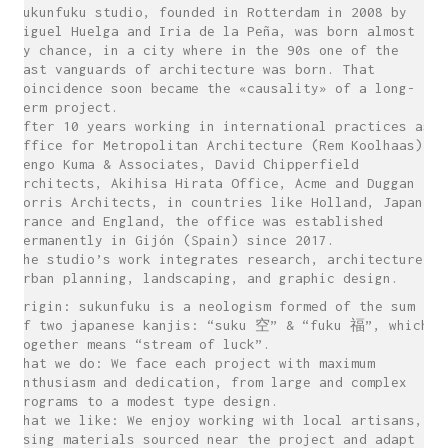
sukunfuku studio, founded in Rotterdam in 2008 by
Miguel Huelga and Iria de la Peña, was born almost
by chance, in a city where in the 90s one of the
last vanguards of architecture was born. That
coincidence soon became the «causality» of a long-
term project.
After 10 years working in international practices as
Office for Metropolitan Architecture (Rem Koolhaas),
Kengo Kuma & Associates, David Chipperfield
Architects, Akihisa Hirata Office, Acme and Duggan
Morris Architects, in countries like Holland, Japan,
France and England, the office was established
permanently in Gijón (Spain) since 2017.
The studio’s work integrates research, architecture,
urban planning, landscaping, and graphic design.
Origin: sukunfuku is a neologism formed of the sum
of two japanese kanjis: “suku 空” & “fuku 福”, which
together means “stream of luck”.
What we do: We face each project with maximum
enthusiasm and dedication, from large and complex
programs to a modest type design.
What we like: We enjoy working with local artisans,
using materials sourced near the project and adapt