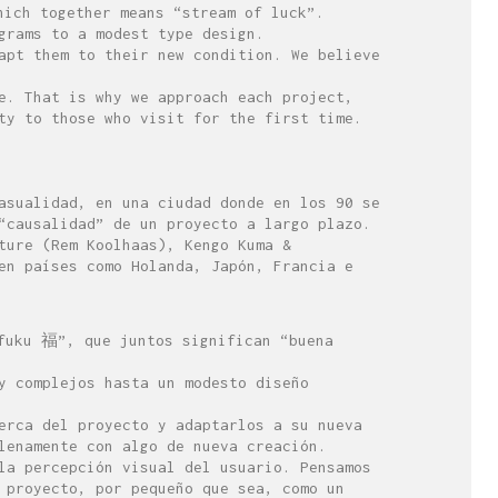
hich together means “stream of luck”.
grams to a modest type design.
apt them to their new condition. We believe
e. That is why we approach each project,
ty to those who visit for the first time.
asualidad, en una ciudad donde en los 90 se
“causalidad” de un proyecto a largo plazo.
ture (Rem Koolhaas), Kengo Kuma &
en países como Holanda, Japón, Francia e
“fuku 福”, que juntos significan “buena
y complejos hasta un modesto diseño
erca del proyecto y adaptarlos a su nueva
lenamente con algo de nueva creación.
la percepción visual del usuario. Pensamos
 proyecto, por pequeño que sea, como un