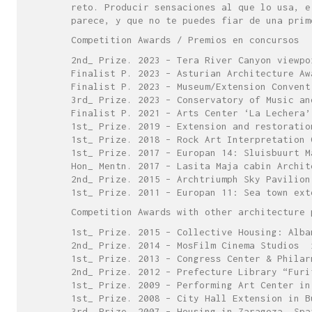
reto. Producir sensaciones al que lo usa, e
parece, y que no te puedes fiar de una prim
Competition Awards / Premios en concursos
2nd_ Prize. 2023 – Tera River Canyon viewpo
Finalist P. 2023 – Asturian Architecture Aw
Finalist P. 2023 – Museum/Extension Convent
3rd_ Prize. 2023 – Conservatory of Music an
Finalist P. 2021 – Arts Center ‘La Lechera’
1st_ Prize. 2019 – Extension and restoratio
1st_ Prize. 2018 – Rock Art Interpretation 
1st_ Prize. 2017 – Europan 14: Sluisbuurt M
Hon_ Mentn. 2017 – Lasita Maja cabin Archit
2nd_ Prize. 2015 – Archtriumph Sky Pavilion
1st_ Prize. 2011 – Europan 11: Sea town ext
Competition Awards with other architecture 
1st_ Prize. 2015 – Collective Housing: Alba
2nd_ Prize. 2014 – MosFilm Cinema Studios 
1st_ Prize. 2013 – Congress Center & Philar
2nd_ Prize. 2012 – Prefecture Library “Furi
1st_ Prize. 2009 – Performing Art Center in
1st_ Prize. 2008 – City Hall Extension in B
3rd_ Prize. 2007 – Housing in Zaragoza. Spa