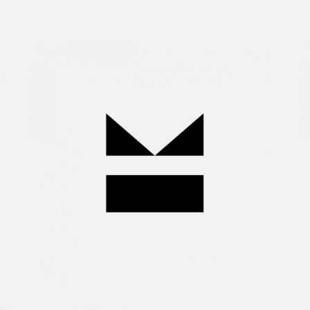
Miguel
Huelga
Wanna
join
us?