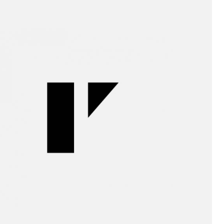
Iria de
la Peña