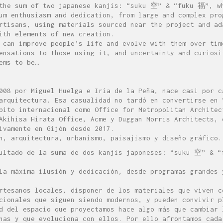
 the sum of two japanese kanjis: “suku 空” & “fuku 福”, w
um enthusiasm and dedication, from large and complex pro
rtisans, using materials sourced near the project and ad
ith elements of new creation.
 can improve people’s life and evolve with them over tim
ensations to those using it, and uncertainty and curiosi
ems to be…
008 por Miguel Huelga e Iria de la Peña, nace casi por c
arquitectura. Esa casualidad no tardó en convertirse en 
bito internacional como Office for Metropolitan Architec
Akihisa Hirata Office, Acme y Duggan Morris Architects, 
ivamente en Gijón desde 2017.
n, arquitectura, urbanismo, paisajismo y diseño gráfico.
sultado de la suma de dos kanjis japoneses: “suku 空” & 
la máxima ilusión y dedicación, desde programas grandes 
rtesanos locales, disponer de los materiales que viven c
cionales que siguen siendo modernos, y pueden convivir p
d del espacio que proyectamos hace algo más que cambiar 
nas y que evoluciona con ellos. Por ello afrontamos cada