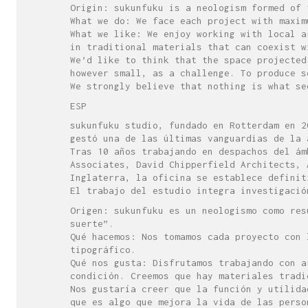
Origin: sukunfuku is a neologism formed of
What we do: We face each project with maxim
What we like: We enjoy working with local a
in traditional materials that can coexist w
We’d like to think that the space projected
however small, as a challenge. To produce s
We strongly believe that nothing is what se
ESP
sukunfuku studio, fundado en Rotterdam en 2
gestó una de las últimas vanguardias de la 
Tras 10 años trabajando en despachos del ám
Associates, David Chipperfield Architects, 
Inglaterra, la oficina se establece definit
El trabajo del estudio integra investigació
Origen: sukunfuku es un neologismo como re
suerte”.
Qué hacemos: Nos tomamos cada proyecto con 
tipográfico.
Qué nos gusta: Disfrutamos trabajando con a
condición. Creemos que hay materiales tradi
Nos gustaría creer que la función y utilida
que es algo que mejora la vida de las perso