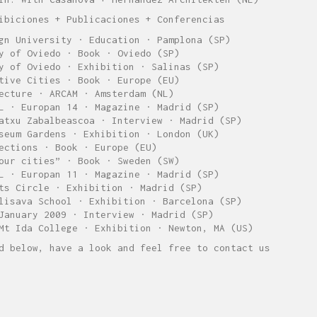
ibiciones + Publicaciones + Conferencias
gn University · Education · Pamplona (SP)
y of Oviedo · Book · Oviedo (SP)
y of Oviedo · Exhibition · Salinas (SP)
tive Cities · Book · Europe (EU)
ecture · ARCAM · Amsterdam (NL)
L · Europan 14 · Magazine · Madrid (SP)
atxu Zabalbeascoa · Interview · Madrid (SP)
seum Gardens · Exhibition · London (UK)
ections · Book · Europe (EU)
our cities” · Book · Sweden (SW)
L · Europan 11 · Magazine · Madrid (SP)
ts Circle · Exhibition · Madrid (SP)
lisava School · Exhibition · Barcelona (SP)
January 2009 · Interview · Madrid (SP)
Mt Ida College · Exhibition · Newton, MA (US)
d below, have a look and feel free to contact us