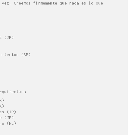
 vez. Creemos firmemente que nada es lo que
s (JP)
uitectos (SP)
rquitectura
K)
K)
es (JP)
e (JP)
re (NL)