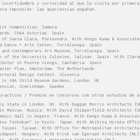
 incertidumbre y curiosidad al que lo visita por primera
era impresión: las apariencias engañan…
int Competition, Zamora
ards. COAA Asturias. Spain
 of Santa Clara, Pontevedra. With Kengo Kuma & Associate
d Dance + Arts Center, Torrelavega. Spain
 and Contemporary Art Museum, Torrelavega. Spain
n of the University Colonies, Salinas. Spain. With Z2arq
Center in Puente Viesgo, Cantabria. Spain
aster Plan, Amsterdam. The Netherlands
ectural Design Contest. Slovenia
 in V&A Child Museum Gardens, London. UK
ension, Simrishman. Sweden
practices / Premios en concursos con otros estudios de a
ny State in London. UK. With Duggan Morris Architects (U
in Moscow. Russia. With David Chipperfield Architects (U
monic Hall in Angers. France. With Kengo Kuma & Associat
tsu Toshokan” in Kyoto. Japan. With Akihisa Hirata Offic
 Taipei. Taiwan. With Office for Metropolitan Architectu
udapest. Hungary. With Erick van Egeraat Architects (NL)
in. With Casanova + Hernandez Architekten (NL)