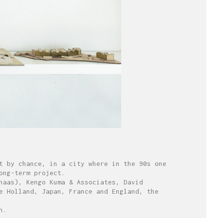
t by chance, in a city where in the 90s one
ong-term project.
haas), Kengo Kuma & Associates, David
e Holland, Japan, France and England, the
n.