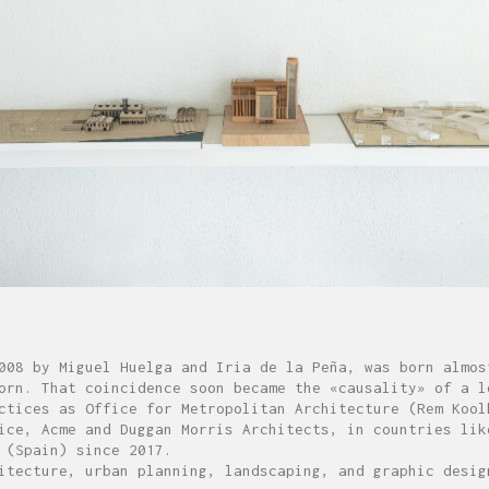
008 by Miguel Huelga and Iria de la Peña, was born almos
orn. That coincidence soon became the «causality» of a l
ctices as Office for Metropolitan Architecture (Rem Kool
ice, Acme and Duggan Morris Architects, in countries lik
 (Spain) since 2017.
itecture, urban planning, landscaping, and graphic desig