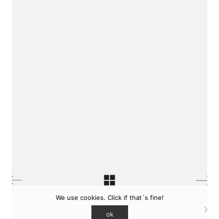
sukunfuku studio
cantabric architecture office based in Gijón,
Asturias (Spain)
estudio de arquitectura cantábrica con sede en
Gijón, Asturias (España)
Say hello to us
info@sukunfuku.com
We use cookies. Click if that´s fine!
© Copyright sukunfuku studio SLP (2026). CSCAE
registered practice. COAA 9551
ok