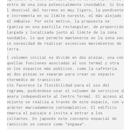
dentro de una zona potencialmente inundable. Si bien
el desnivel del terreno es muy ligero, la pendiente
se incrementa en su límite noreste, el más alejado
del embalse. Por este motivo, la propuesta se
organiza en una pastilla rectangular, de proporción
alargada y localizada junto al límite de la zona
inundable, lo que permite mantenerse en la zona seca
sin necesidad de realizar excesivos movimientos de
tierra.
El volumen inicial se divide en dos piezas, una con
aquellas funciones asociadas al uso termal y otra
con los espacios más públicos, como la cafetería.
Las dos piezas se separan para crear un espacio
intermedio de transición.
Esto favorece la flexibilidad para el uso del
programa, pudiéndose usar el volumen de servicios de
manera independiente al Centro Termal. El acceso al
conjunto se realiza a través de este espacio, con un
carácter marcadamente contemplativo. El edificio
enmarca el paisaje e invita a entrar a los
visitantes. En japonés este concepto espacial de
transición se conoce como “engawa”.