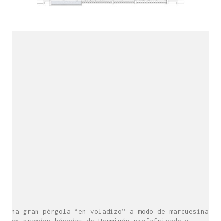
Una gran pérgola “en voladizo” a modo de marquesina,
con grandes bóvedas de Hormigón prefafricado y