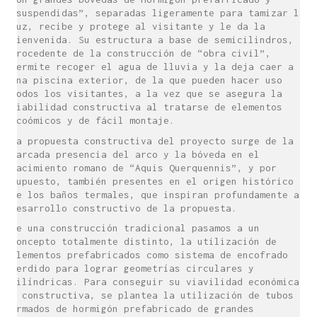
“suspendidas”, separadas ligeramente para tamizar la
luz, recibe y protege al visitante y le da la
bienvenida. Su estructura a base de semicilindros,
procedente de la construcción de “obra civil”,
permite recoger el agua de lluvia y la deja caer a
una piscina exterior, de la que pueden hacer uso
todos los visitantes, a la vez que se asegura la
viabilidad constructiva al tratarse de elementos
ecoómicos y de fácil montaje.
La propuesta constructiva del proyecto surge de la
marcada presencia del arco y la bóveda en el
yacimiento romano de “Aquis Querquennis”, y por
supuesto, también presentes en el origen histórico
de los baños termales, que inspiran profundamente al
desarrollo constructivo de la propuesta.
De una construcción tradicional pasamos a un
concepto totalmente distinto, la utilización de
elementos prefabricados como sistema de encofrado
perdido para lograr geometrías circulares y
cilíndricas. Para conseguir su viavilidad económica,
y constructiva, se plantea la utilización de tubos
armados de hormigón prefabricado de grandes